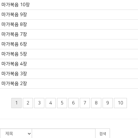
마가복음 10장
마가복음 9장
마가복음 8장
마가복음 7장
마가복음 6장
마가복음 5장
마가복음 4장
마가복음 3장
마가복음 2장
1
2
3
4
5
6
7
8
9
10
검색