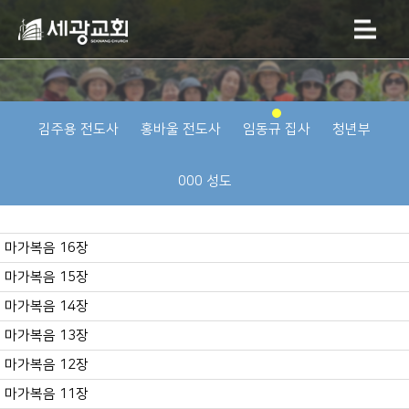
아름다운 교제
김주용 전도사
홍바울 전도사
임동규 집사
청년부
말씀통독방
000 성도
마가복음 16장
마가복음 15장
마가복음 14장
마가복음 13장
마가복음 12장
마가복음 11장